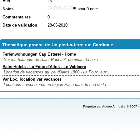
Hits
23
Notes
/5 pour 0 note
Commentaires
0
Date de validation
28-05-2010
Thématique proche de Un pied-à-terre rue Cardinale
Ferienwohnungen Cap Esterel - Home
Sur les hauteurs de Saint-Raphael, dominant la baie...
BalneHotels - La Foux d'Allos - Le Valdaero
Location de vacances au Val d'Allos 1800 - La Foux, aux...
Var Loc, location var vacances
Locations saisonnières en région Paca dans le sud de la...
Propulsé par Arfooo Annuaire © 2007