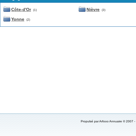
Côte-d'Or
Nièvre
(1)
(3)
Yonne
(2)
Propulsé par Arfooo Annuaire © 2007