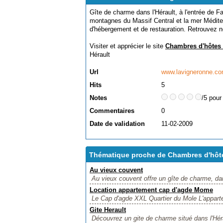
Gîte de charme dans l'Hérault, à l'entrée de F
montagnes du Massif Central et la mer Médite
d'hébergement et de restauration. Retrouvez n
Visiter et apprécier le site
Chambres d'hôtes
Hérault
Url
www.lavigneronne.c
Hits
5
Notes
/5 pour
Commentaires
0
Date de validation
11-02-2009
Thématique proche de Chambres d'hôt
Au vieux couvent
Au vieux couvent offre un gîte de charme, da
Location appartement cap d'agde Mome
Le Cap d'agde XXL Quartier du Mole L'apparte
Gite Herault
Découvrez un gite de charme situé dans l'Héra