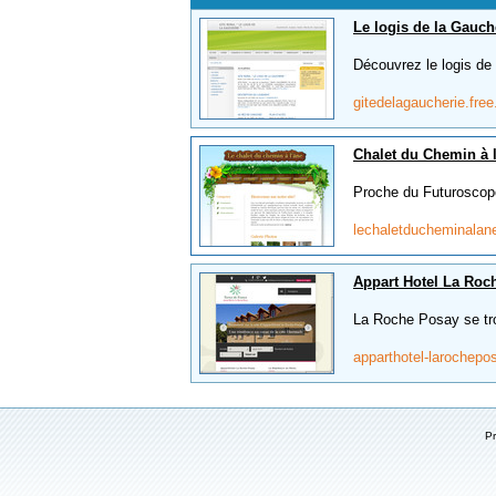
Le logis de la Gauch
Découvrez le logis de
gitedelagaucherie.free
Chalet du Chemin à 
Proche du Futuroscope
lechaletducheminalan
Appart Hotel La Roc
La Roche Posay se tro
apparthotel-larochep
P