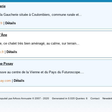
erie
 la Gaucherie située à Coulombiers, commune rurale et...
.fr
|
Détails
l'Âne
, ce chalet très bien aménagé, au calme, sur terrain...
e.fr
|
Détails
he Posay
uve au centre de la Vienne et du Pays du Futuroscope....
osay.com
|
Détails
ropulsé par Arfooo Annuaire © 2007 - 2020 Generated in 0.020 Queries: 6
Contact
Newslet