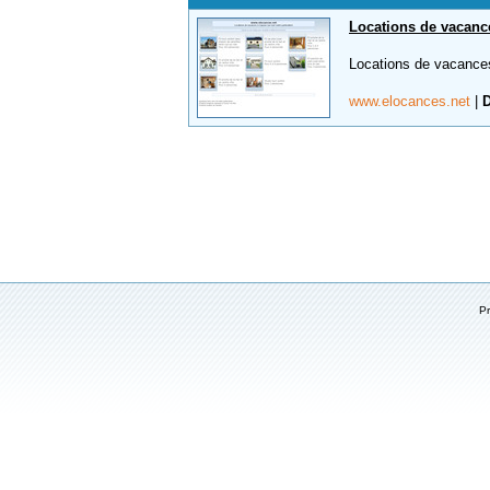
Locations de vacanc
Locations de vacances
www.elocances.net
|
D
P