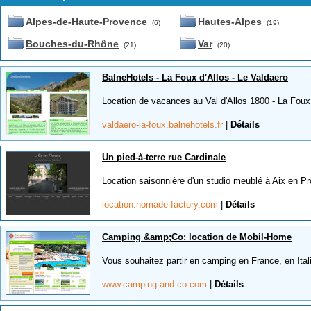
Alpes-de-Haute-Provence
Hautes-Alpes
(6)
(19)
Bouches-du-Rhône
Var
(21)
(20)
BalneHotels - La Foux d'Allos - Le Valdaero
Location de vacances au Val d'Allos 1800 - La Foux
valdaero-la-foux.balnehotels.fr
|
Détails
Un pied-à-terre rue Cardinale
Location saisonnière d'un studio meublé à Aix en Pr
location.nomade-factory.com
|
Détails
Camping &amp;Co: location de Mobil-Home
Vous souhaitez partir en camping en France, en Itali
www.camping-and-co.com
|
Détails