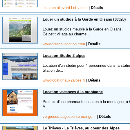
location-allevard.l-et-v.com
|
Détails
Louer un studios à la Garde en Oisans (38520)
Louez un studios meublé à la Garde en Oisans.
Ce petit village au charme...
www.oisans-location.com
|
Détails
Location Studio 2 alpes
Location d'un studio pour 4 personnes dans la stati
Station de...
www.locationaux2alpes.fr
|
Détails
Location vacances à la montagne
Profitez d'une charmante location à la montagne, à
A...
vb.gresse.pagesperso-orange.fr
|
Détails
Le Trièves - Le Trièves, au coeur des Alpes