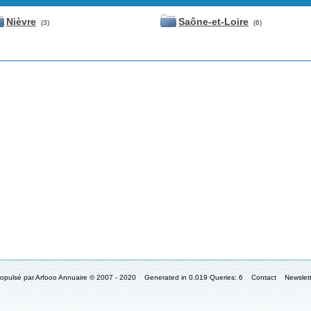
Nièvre
Saône-et-Loire
(3)
(6)
ropulsé par Arfooo Annuaire © 2007 - 2020 Generated in 0.019 Queries: 6
Contact
Newslet