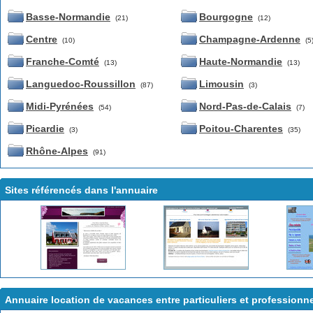
Basse-Normandie
Bourgogne
(21)
(12)
Centre
Champagne-Ardenne
(10)
(5
Franche-Comté
Haute-Normandie
(13)
(13)
Languedoc-Roussillon
Limousin
(87)
(3)
Midi-Pyrénées
Nord-Pas-de-Calais
(54)
(7)
Picardie
Poitou-Charentes
(3)
(35)
Rhône-Alpes
(91)
Sites référencés dans l'annuaire
Annuaire location de vacances entre particuliers et professionn