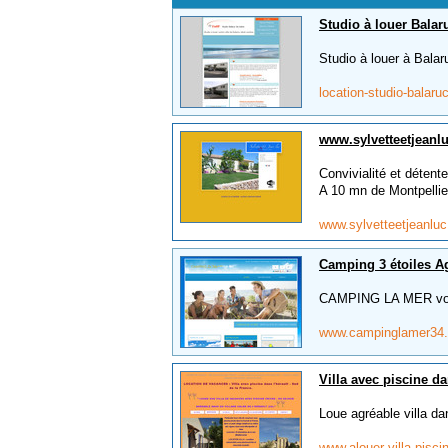
Studio à louer Balar
Studio à louer à Balar
location-studio-balar
www.sylvetteetjeanlu
Convivialité et détent
A 10 mn de Montpellier
www.sylvetteetjeanluc
Camping 3 étoiles A
CAMPING LA MER vous 
www.campinglamer34.
Villa avec piscine da
Loue agréable villa dan
www.alouer-villa-pisci