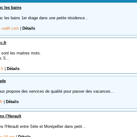
uc les bains
uc les bains 1er étage dans une petite résidence...
uc.vadif.com
|
Détails
c.fr
e sont les maitres mots.
, 5...
.fr
|
Détails
gde
propose des services de qualité pour passer des vacances...
fr
|
Détails
ns l'Herault
s l'Hérault entre Sète et Montpellier dans petit...
ne-34.org
|
Détails