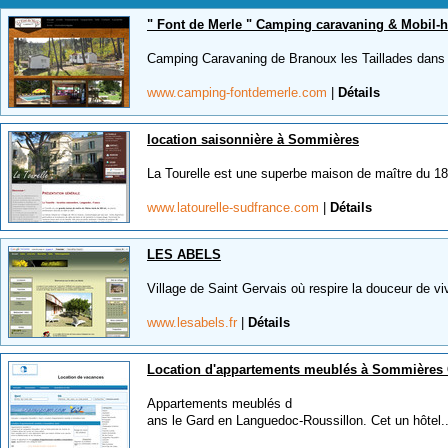
" Font de Merle " Camping caravaning & Mobil
Camping Caravaning de Branoux les Taillades dans 
www.camping-fontdemerle.com
|
Détails
location saisonnière à Sommières
La Tourelle est une superbe maison de maître du 18e
www.latourelle-sudfrance.com
|
Détails
LES ABELS
Village de Saint Gervais où respire la douceur de viv
www.lesabels.fr
|
Détails
Location d'appartements meublés à Sommières
Appartements meublés d
ans le Gard en Languedoc-Roussillon. Cet un hôtel..